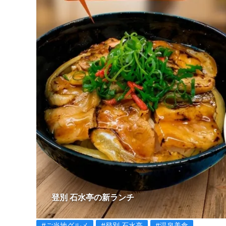
登別 石水亭の新ランチ
#ご当地グルメ
#登別 石水亭
#温泉美食