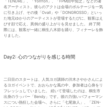
「TENDRE」、「YonYon」、「FPM田中知之」などの著
名アーティスト。彼らのアクトは会場のボルテージを一気
に引き上げ、その後「Ovall」や「DONGROSSO」といっ
た地元ゆかりのアーティストが登場するたびに、観客はえ
びす顔で応え、異例の盛り上がりを見せました。 終了間
際には、観客が一緒に桐生八木節を踊り、フィナーレを飾
りました。
Day2: 心のつながりを感じる時間
二日目のスタートは、人気ヨガ講師の渋木さやかさんによ
るヨガイベントで、おおらかな風の中、参加者は心身をリ
フレッシュしていました。 続いて登場したのは、桐生市
出身のラッパー「Bendy」です。彼の力強いパフォーマン
スについ熱狂した会場へ、さらに「七尾旅人」、「ZEN-