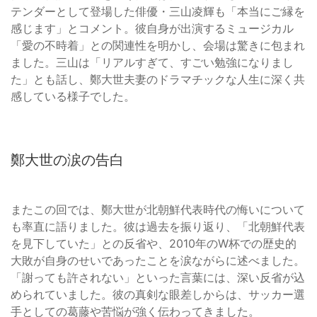
テンダーとして登場した俳優・三山凌輝も「本当にご縁を
感じます」とコメント。彼自身が出演するミュージカル
「愛の不時着」との関連性を明かし、会場は驚きに包まれ
ました。三山は「リアルすぎて、すごい勉強になりまし
た」とも話し、鄭大世夫妻のドラマチックな人生に深く共
感している様子でした。
鄭大世の涙の告白
またこの回では、鄭大世が北朝鮮代表時代の悔いについて
も率直に語りました。彼は過去を振り返り、「北朝鮮代表
を見下していた」との反省や、2010年のW杯での歴史的
大敗が自身のせいであったことを涙ながらに述べました。
「謝っても許されない」といった言葉には、深い反省が込
められていました。彼の真剣な眼差しからは、サッカー選
手としての葛藤や苦悩が強く伝わってきました。