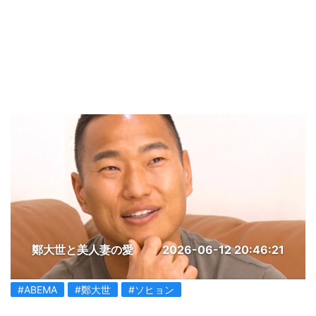
鄭大世と美人妻の愛
2026-06-12 20:46:21
#ABEMA
#鄭大世
#ソヒョン