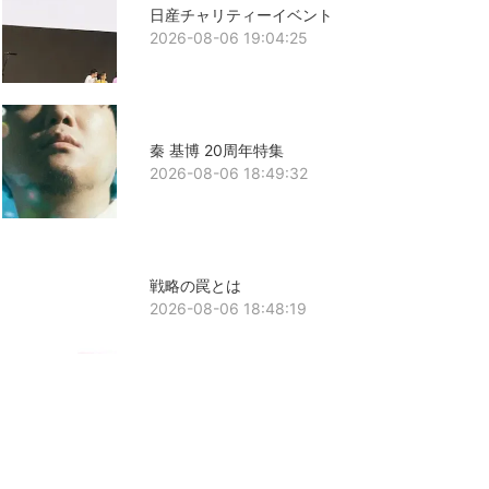
日産チャリティーイベント
2026-08-06 19:04:25
秦 基博 20周年特集
2026-08-06 18:49:32
戦略の罠とは
2026-08-06 18:48:19