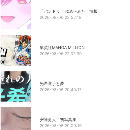
「バンドリ！ ゆめ∞みた」情報
2026-08-06 23:52:18
集英社MANGA MILLION
2026-08-06 22:32:30
光希選手と夢
2026-08-06 20:40:17
安達勇人、初写真集
2026-08-06 20:00:16