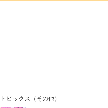
トピックス（その他）