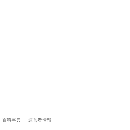
百科事典
運営者情報