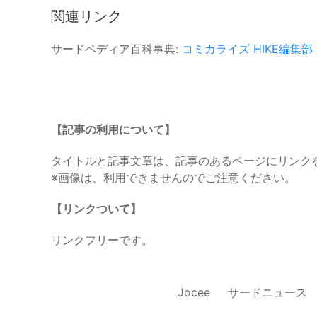
関連リンク
サードペディア百科事典:
コミカライズ
HIKE編集部
【記事の利用について】
タイトルと記事文章は、記事のあるページにリンク
※画像は、利用できませんのでご注意ください。
【リンクついて】
リンクフリーです。
Jocee
サードニュース