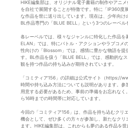
HIKE編集部は、オリジナル電子書籍の制作やアニ
を自社で展開することが特徴です。特に「IP360
な作品を世に送り出しています。現在は、少年向けの「C
BL作品専門の「BLUE BELL」という3つのレー
各レーベルでは、様々なジャンルに特化した作品を募
ELAN」では、特にバトル・アクションやラブコメ
性向けの「Blossom」では、感情に豊かな物語
す。BL作品を扱う「BLUE BELL」では、感動
観を持つ作品の持ち込みが期待されています。
「コミティア156」の詳細は公式サイト（https://www.co
時間や持ち込み方法についても説明があります。参
用意する必要があるため、事前の準備をお忘れなく。
ら16時までの時間帯に対応しています。
今回の「コミティア156」は、作品を持ち込むクリ
機会として、ぜひ多くの方々が参加し、新たなクリ
ます。HIKE編集部は、これからも夢のある作品を