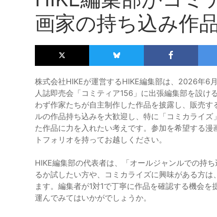
画家の持ち込み作
株式会社HIKEが運営するHIKE編集部は、2026
人誌即売会「コミティア156」に出張編集部を設け
わず作家たちが自主制作した作品を披露し、販売する
ルの作品持ち込みを大歓迎し、特に「コミカライズ
た作品に力を入れたい考えです。参加を希望する漫
トフォリオを持ってお越しください。
HIKE編集部の代表者は、「オールジャンルでの持
るか試したい方や、コミカライズに興味がある方は
ます。編集者が1対1で丁寧に作品を確認する機会を
運んでみてはいかがでしょうか。