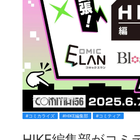
コミティア156参戦
#コミカライズ
#HIKE編集部
#コミティア
HIKE編集部がコミ