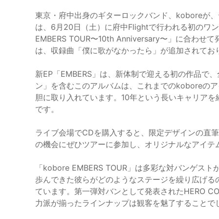
東京・府中出身のギターロックバンド、koboreが、
は、6月20日（土）に府中Flightで行われる初のワ
EMBERS TOUR〜10th Anniversary〜
は、収録曲「僕に歌がなかったら」が追加されてお
新EP「EMBERS」は、新体制で迎える初の作品で
ン」を含むこのアルバムは、これまでのkobore
胆に取り入れています。10年という長いキャリア
です。
ライブ会場でCDを購入すると、限定デザインの直
の機会にぜひツアーに参加し、オリジナルなアイテ
「kobore EMBERS TOUR」は多彩な対バ
歩んできた彼らがどのようなステージを繰り広げる
ています。第一弾対バンとして発表されたHERO COMP
力派が揃ったラインナップは観客を魅了することで