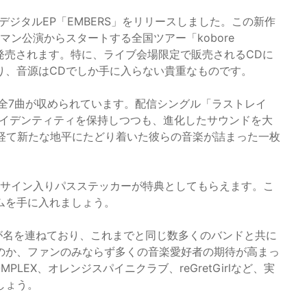
デジタルEP「EMBERS」をリリースしました。この新作
ンマン公演からスタートする全国ツアー「kobore
」に合わせて発売されます。特に、ライブ会場限定で販売されるCDに
り、音源はCDでしか手に入らない貴重なものです。
、全7曲が収められています。配信シングル「ラストレイ
のアイデンティティを保持しつつも、進化したサウンドを大
を経て新たな地平にたどり着いた彼らの音楽が詰まった一枚
筆サイン入りパスステッカーが特典としてもらえます。こ
ムを手に入れましょう。
ンゲストが名を連ねており、これまでと同じ数多くのバンドと共に
のか、ファンのみならず多くの音楽愛好者の期待が高まっ
LEX、オレンジスパイニクラブ、reGretGirlなど、実
しょう。