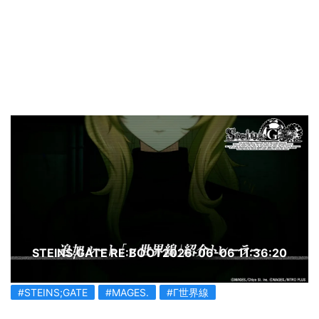
STEINS;GATE RE:BOOT
2026-06-06 11:36:20
#STEINS;GATE
#MAGES.
#Γ世界線