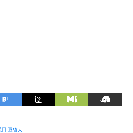
隠田
豆啓太