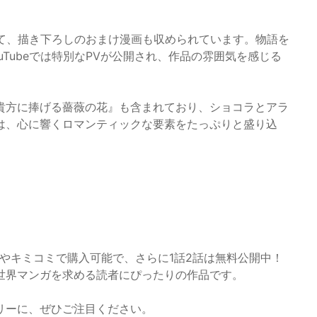
えて、描き下ろしのおまけ漫画も収められています。物語を
Tubeでは特別なPVが公開され、作品の雰囲気を感じる
貴方に捧げる薔薇の花』も含まれており、ショコラとアラ
は、心に響くロマンティックな要素をたっぷりと盛り込
やキミコミで購入可能で、さらに1話2話は無料公開中！
世界マンガを求める読者にぴったりの作品です。
リーに、ぜひご注目ください。