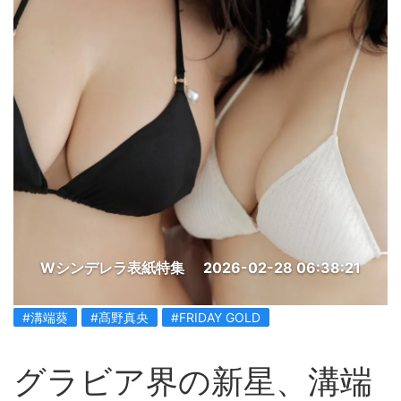
Wシンデレラ表紙特集
2026-02-28 06:38:21
#溝端葵
#髙野真央
#FRIDAY GOLD
グラビア界の新星、溝端