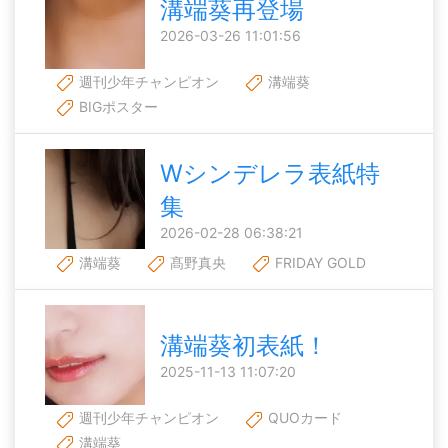
溝端葵再登場
2026-03-26 11:01:56
週刊少年チャンピオン
溝端葵
BIGポスター
Wシンデレラ表紙特
集
2026-02-28 06:38:21
溝端葵
髙野真央
FRIDAY GOLD
溝端葵初表紙！
2025-11-13 11:07:20
週刊少年チャンピオン
QUOカード
溝端葵