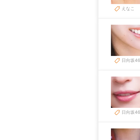
えなこ
日向坂4
日向坂4