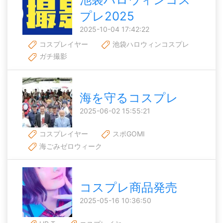
プレ2025
2025-10-04 17:42:22
コスプレイヤー
池袋ハロウィンコスプレ
ガチ撮影
海を守るコスプレ
2025-06-02 15:55:21
コスプレイヤー
スポGOMI
海ごみゼロウィーク
コスプレ商品発売
2025-05-16 10:36:50