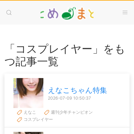
「コスプレイヤー」をも
つ記事一覧
えなこちゃん特集
2026-07-09 10:50:37
えなこ
週刊少年チャンピオン
コスプレイヤー