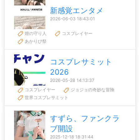
新感覚エンタメ
2026-06-03 18:43:01
燈の守り人
コスプレイヤー
あかりび祭
コスプレサミット
2026
2026-05-28 14:13:37
コスプレイヤー
ジョジョの奇妙な冒険
世界コスプレサミット
すずら、ファンクラ
ブ開設
2025-12-18 18:31:44