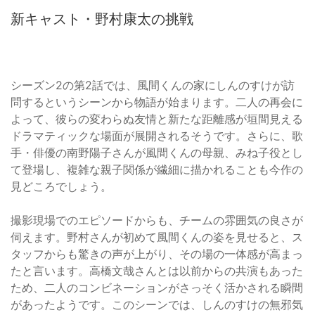
新キャスト・野村康太の挑戦
シーズン2の第2話では、風間くんの家にしんのすけが訪
問するというシーンから物語が始まります。二人の再会に
よって、彼らの変わらぬ友情と新たな距離感が垣間見える
ドラマティックな場面が展開されるそうです。さらに、歌
手・俳優の南野陽子さんが風間くんの母親、みね子役とし
て登場し、複雑な親子関係が繊細に描かれることも今作の
見どころでしょう。
撮影現場でのエピソードからも、チームの雰囲気の良さが
伺えます。野村さんが初めて風間くんの姿を見せると、ス
タッフからも驚きの声が上がり、その場の一体感が高まっ
たと言います。高橋文哉さんとは以前からの共演もあった
ため、二人のコンビネーションがさっそく活かされる瞬間
があったようです。このシーンでは、しんのすけの無邪気