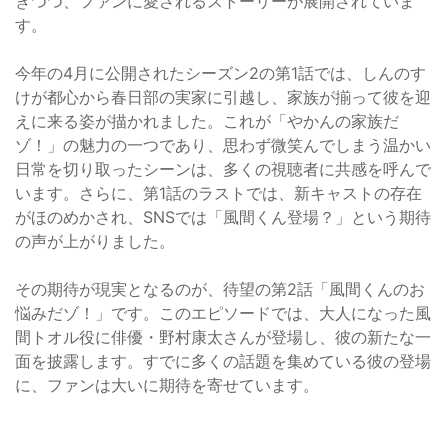
きつつ、ファンに愛されるストーリーが展開されていま
す。
今年の4月に公開されたシーズン2の第1話では、しんのす
けが都心から春日部の実家に引越し、家族が揃って彼を迎
えに来る姿が描かれました。これが「やかんの家族だ
ゾ！」の魅力の一つであり、思わず微笑んでしまう温かい
日常を切り取ったシーンは、多くの視聴者に共感を呼んで
います。さらに、第1話のラストでは、新キャストの存在
がほのめかされ、SNSでは「風間くん登場？」という期待
の声が上がりました。
その期待が現実となるのが、待望の第2話「風間くんのお
悩みだゾ！」です。このエピソードでは、大人になった風
間トオル役に俳優・野村康太さんが登場し、彼の新たな一
面を披露します。すでに多くの話題を集めている彼の登場
に、ファンは大いに期待を寄せています。