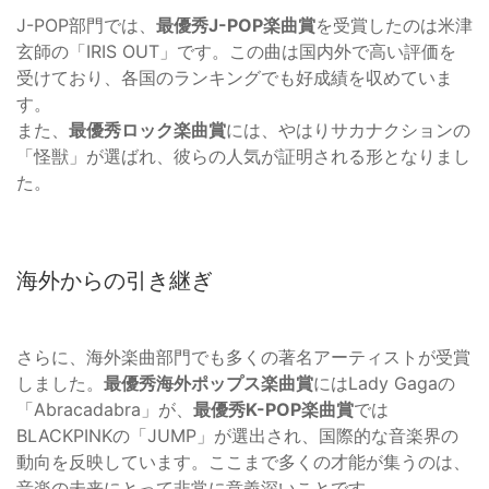
J-POP部門では、
最優秀J-POP楽曲賞
を受賞したのは米津
玄師の「IRIS OUT」です。この曲は国内外で高い評価を
受けており、各国のランキングでも好成績を収めていま
す。
また、
最優秀ロック楽曲賞
には、やはりサカナクションの
「怪獣」が選ばれ、彼らの人気が証明される形となりまし
た。
海外からの引き継ぎ
さらに、海外楽曲部門でも多くの著名アーティストが受賞
しました。
最優秀海外ポップス楽曲賞
にはLady Gagaの
「Abracadabra」が、
最優秀K-POP楽曲賞
では
BLACKPINKの「JUMP」が選出され、国際的な音楽界の
動向を反映しています。ここまで多くの才能が集うのは、
音楽の未来にとって非常に意義深いことです。