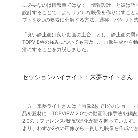
に必要なのは情報量ではなく、情報設計」と彼は語
設計することで、よりリアルな映像を作り出すこと
プトを8つの要素に分解する方法、通称「バケット
「良い静止画は良い動画の土台」とし、静止画の質
TOPVIEWの強みについても言及し、画像生成か
滑にすることを力説しました。
セッションハイライト：来夢ライトさん
一方、来夢ライトさんは「画像2枚で1分のショー
品を題材に、TOPVIEW 2.0での動画制作手法を解
2.0のリファレンス機能の進化が鍵を握っています
より、わずか2枚の画像から一貫した映像を作成で