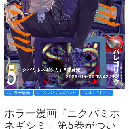
『ニクバミホネギシミ』5巻発売
2026-05-09 12:42:26
#ホラー漫画
#ニクバミホネギシミ
#パレゴリック
ホラー漫画『ニクバミホ
ネギシミ』第5巻がつい