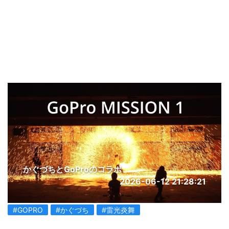
かぐづちとGoProのコラボ
2026-06-12 21:28:21
#GOPRO
#かぐづち
#雷光炎舞