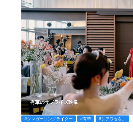
有華のサプライズ映像
#シンガーソングライター
#有華
#シアワセを。