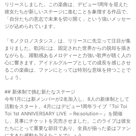
リリースしました。この楽曲は、デビュー1周年を迎えた
彼女たちが新しいステージに進むことを象徴する作品で、
「自分たちの意志で未来を切り開く」という強いメッセー
ジが込められています。
「モノクロノスタシス」は、リリースに先立って注目が集
まりました。歌詞には、固定された世界からの脱却を描き
ながらも、躍動感あるメロディーと力強い歌声が聴く人の
心に響きます。アイドルグループとしての成長を感じさせ
るこの楽曲は、ファンにとっては特別な意味を持つことで
しょう。
## 新体制で挑む新たなステージ
今年1月には新メンバーが2名加入し、8人の新体制として
活動をスタート。4月にはデビュー1周年ライブ『Toi Toi
Toi 1st ANNIVERSARY LIVE ～Re:solution～』を開催
し、見事にチケットを完売させました。このライブは彼女
たちにとって重要な節目であり、全員が揃った姿はファン
に大きな感動を与えたことでしょう。