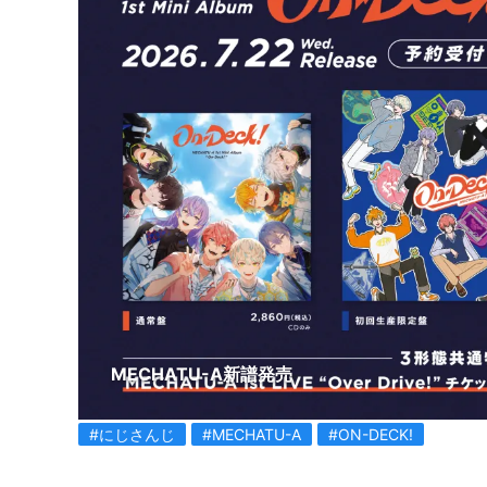
MECHATU-A新譜発売
#にじさんじ
#MECHATU-A
#ON-DECK!