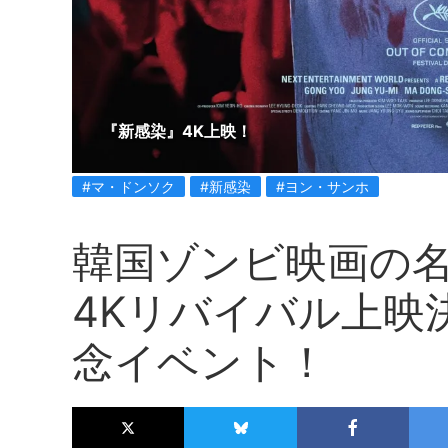
『新感染』4K上映！
#マ・ドンソク
#新感染
#ヨン・サンホ
韓国ゾンビ映画の
4Kリバイバル上映
念イベント！