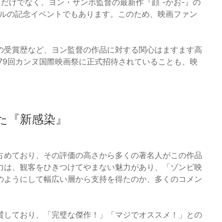
祝うだけでなく、ヨン・サンホ監督の最新作『顔 -かお-』の
ダブルの記念イベントでもあります。このため、映画ファン
の受賞歴など、ヨン監督の作品に対する関心はますます高
第79回カンヌ国際映画祭に正式招待されていることも、映
た『新感染』
占めており、その評価の高さから多くの著名人がこの作品
力は、観客をひきつけてやまない魅力があり、「ゾンビ映
のようにして幅広い層から支持を得たのか、多くのコメン
賛しており、「完璧な傑作！」「マジでオススメ！」との