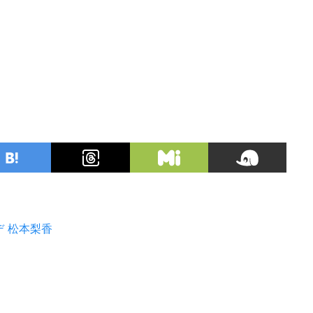
デ
松本梨香