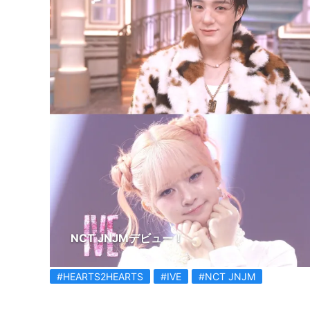
NCT JNJMデビュー！
#HEARTS2HEARTS
#IVE
#NCT JNJM