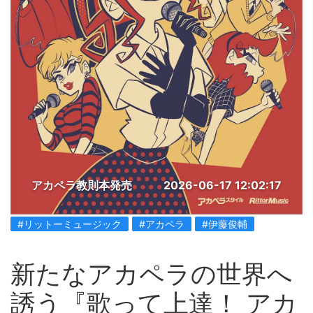
アカペラ教則本発売
2026-06-17 12:02:17
#リットーミュージック
#アカペラ
#伊藤俊輔
新たなアカペラの世界へ
誘う『歌って上達！ アカ