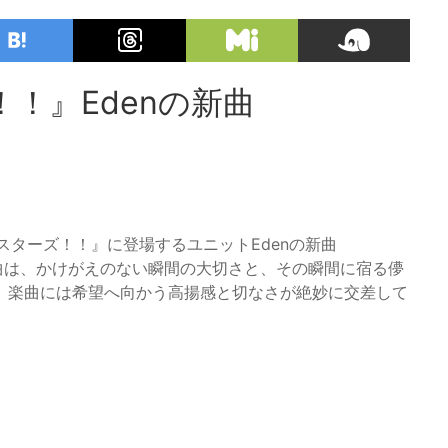
！』Edenの新曲
るスターズ！！』に登場するユニットEdenの新曲
の曲は、かけがえのない瞬間の大切さと、その瞬間に宿る儚
。楽曲には希望へ向かう高揚感と切なさが絶妙に交差して