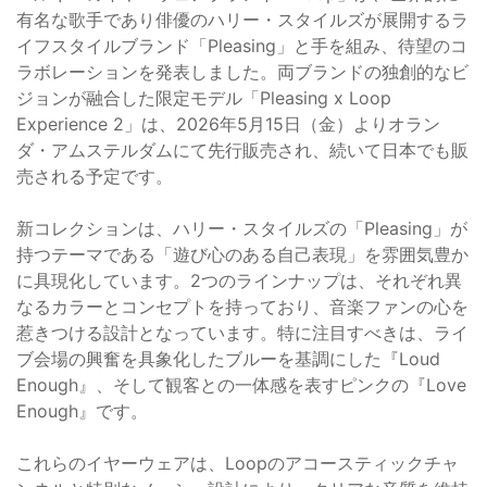
有名な歌手であり俳優のハリー・スタイルズが展開するラ
イフスタイルブランド「Pleasing」と手を組み、待望のコ
ラボレーションを発表しました。両ブランドの独創的なビ
ジョンが融合した限定モデル「Pleasing x Loop
Experience 2」は、2026年5月15日（金）よりオラン
ダ・アムステルダムにて先行販売され、続いて日本でも販
売される予定です。
新コレクションは、ハリー・スタイルズの「Pleasing」が
持つテーマである「遊び心のある自己表現」を雰囲気豊か
に具現化しています。2つのラインナップは、それぞれ異
なるカラーとコンセプトを持っており、音楽ファンの心を
惹きつける設計となっています。特に注目すべきは、ライ
ブ会場の興奮を具象化したブルーを基調にした『Loud
Enough』、そして観客との一体感を表すピンクの『Love
Enough』です。
これらのイヤーウェアは、Loopのアコースティックチャ