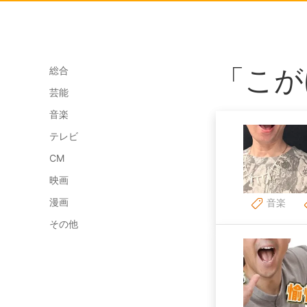
「こが
総合
芸能
音楽
テレビ
CM
映画
漫画
音楽
その他