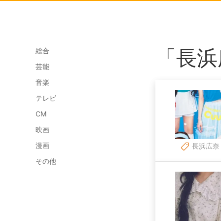
「長浜
総合
芸能
音楽
テレビ
CM
映画
漫画
長浜広奈
その他