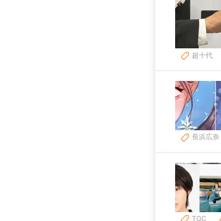
超十代
長浜広奈
TGC