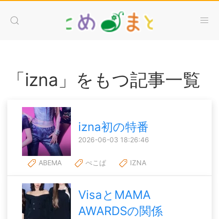
「izna」をもつ記事一覧
izna初の特番
2026-06-03 18:26:46
ABEMA
ぺこぱ
IZNA
VisaとMAMA
AWARDSの関係