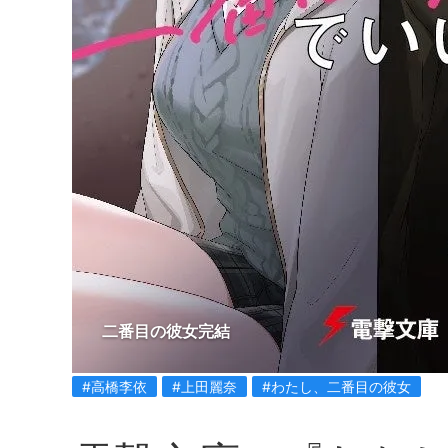
二番目の彼女完結
#高橋李依
#上田麗奈
#わたし、二番目の彼女