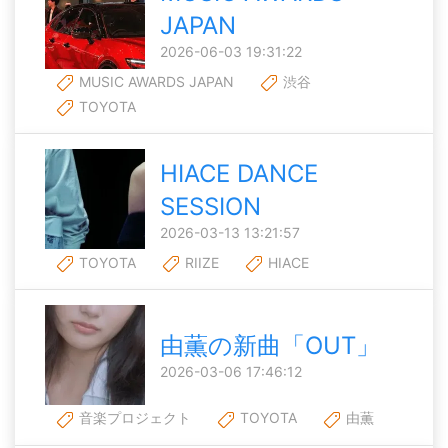
JAPAN
2026-06-03 19:31:22
MUSIC AWARDS JAPAN
渋谷
TOYOTA
HIACE DANCE
SESSION
2026-03-13 13:21:57
TOYOTA
RIIZE
HIACE
由薫の新曲「OUT」
2026-03-06 17:46:12
音楽プロジェクト
TOYOTA
由薫