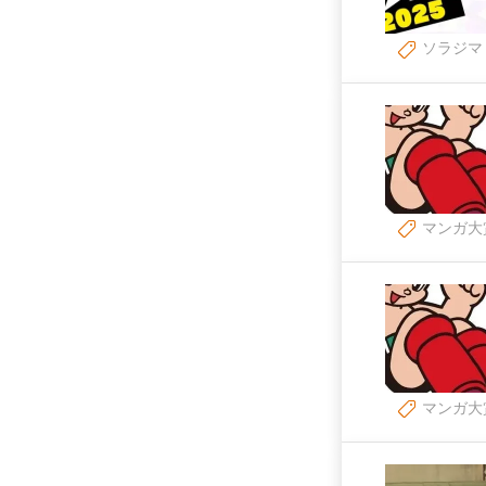
ソラジマ
マンガ大
マンガ大