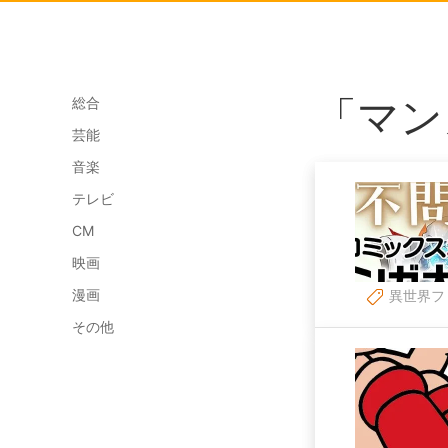
「マン
総合
芸能
音楽
テレビ
CM
映画
漫画
異世界フ
その他