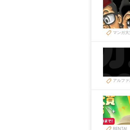
マンガ大
アルファ
RENTA!